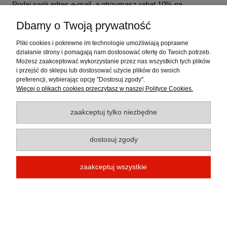
Podaj swój adres e-mail, a otrzymasz rabat 10% na
najbliższe zakupy!
Dbamy o Twoją prywatność
Pliki cookies i pokrewne im technologie umożliwiają poprawne
działanie strony i pomagają nam dostosować ofertę do Twoich potrzeb.
Możesz zaakceptować wykorzystanie przez nas wszystkich tych plików
i przejść do sklepu lub dostosować użycie plików do swoich
Pomoc
preferencji, wybierając opcję "Dostosuj zgody".
Więcej o plikach cookies przeczytasz w naszej Polityce Cookies.
Moje konto
zaakceptuj tylko niezbędne
Płatności i dostawa
dostosuj zgody
Informacje
zaakceptuj wszystkie
O nas
pokaż pełną wersję strony
Sklep internetowy Shoper.pl