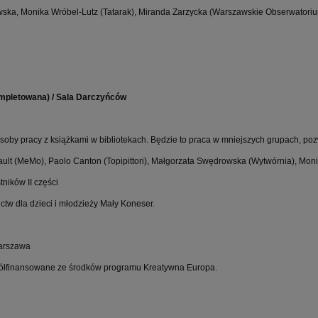
ska, Monika Wróbel-Lutz (Tatarak), Miranda Zarzycka (Warszawskie Obserwatoriu
skompletowana) / Sala Darczyńców
osoby pracy z książkami w bibliotekach. Będzie to praca w mniejszych grupach,
lt (MeMo), Paolo Canton (Topipittori), Małgorzata Swędrowska (Wytwórnia), Monik
ników II części
tw dla dzieci i młodzieży Mały Koneser.
Warszawa
półfinansowane ze środków programu Kreatywna Europa.