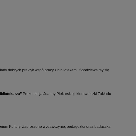
kłady dobrych praktyk współpracy z bibliotekami. Spodziewajmy się
ibliotekarza”
Prezentacja Joanny Piekarskiej, kierowniczki Zakładu
torium Kultury. Zaproszone wydawczynie, pedagożka oraz badaczka