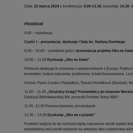
Data:
22 marca 2024 r.
konferencja:
9.00-13.30,
warsztaty:
14.30- 
PROGRAM
9.00 – rejestracja
Część I – prezentacje, dyskusje / Sala im. Stefana Dembego
9.30 – 10.00 – powitanie gości i
prezentacja projektu Oko na świa
10.00 – 11.00
Dyskusja „Oko na świat”
Pierwsza dyskusja to rozmowa z wydawnictwami z Europy. Publicznoś
konkretów: historii sukcesów, problemów, źródeł finansowania. Lic
Goście: Paolo Canton (Topipittori), Tereza Horváthová (Baobab), 
11.00 – 11.45
„
Strażnicy ksiąg? Przewodnicy po muzeum literatur
Edukacji Bibliotekarskiej BN, prezeski Polskiej Sekcji IBBY
11.45 -12.30 Przerwa kawowa, poczęstunek
12.30 – 13.30
Dyskusja „Oko na czytanie”
Punktem wyjścia do tej rozmowy będą najnowsze wyniki badań dot
przedstawią swój punkt widzenia na aktualny stan czytelnictwa wśró