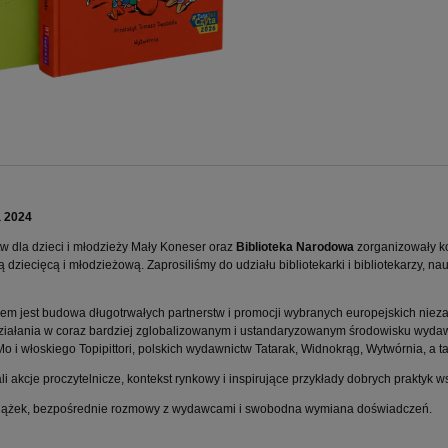
a 2024
ctw dla dzieci i młodzieży Mały Koneser oraz
Biblioteka Narodowa
zorganizowały ko
ziecięcą i młodzieżową. Zaprosiliśmy do udziału bibliotekarki i bibliotekarzy, nauc
elem jest budowa długotrwałych partnerstw i promocji wybranych europejskich niez
ziałania w coraz bardziej zglobalizowanym i ustandaryzowanym środowisku wydawn
i włoskiego Topipittori, polskich wydawnictw Tatarak, Widnokrąg, Wytwórnia, a t
li akcje proczytelnicze, kontekst rynkowy i inspirujące przykłady dobrych praktyk w
ł książek, bezpośrednie rozmowy z wydawcami i swobodna wymiana doświadczeń.