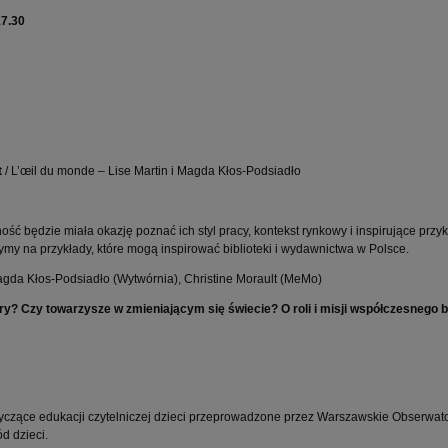
17.30
t
/ L’œil du monde – Lise Martin i Magda Kłos-Podsiadło
ć będzie miała okazję poznać ich styl pracy, kontekst rynkowy i inspirujące przy
zymy na przykłady, które mogą inspirować biblioteki i wydawnictwa w Polsce.
Magda Kłos-Podsiadło (Wytwórnia), Christine Morault (MeMo)
y? Czy towarzysze w zmieniającym się świecie? O roli i misji współczesnego b
yczące edukacji czytelniczej dzieci przeprowadzone przez Warszawskie Obserwa
d dzieci.