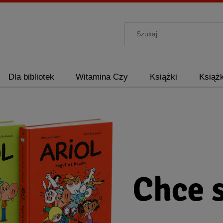
Dla bibliotek
Witamina Czy
Książki
Książk
RIGHTS
O nas
RIGHTS
Kontakt