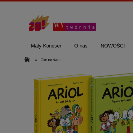
Mały Koneser
O nas
NOWOŚCI
Zestawy promocyjne
Mały Koneser
»
Oko na świat