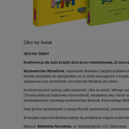
Oko na świat
OKO NA ŚWIAT
Konferencja dla ludzi książki dziecięcej i młodzieżowej, 22 marc
Wydawnictwo Wytwórnia
, organizator festiwalu i targów wydawni
przede wszystkim do specjalistów na co dzień pracujących z książką d
wydawców oraz promotorki i promotorów literatury dla dzieci.
Konferencja jest częścią cyklu wydarzeń „Oko na świat”, którego c
Chcemy pokazać kulturową różnorodność, kreatywną siłę i nasze d
przedstawiciele czeskiego wydawnictwa Baobab, francuskiego MeMo 
Nasi goście opowiedzieli o swojej filozofii wydawniczej, prezentowa
W drugiej części konferencji odbyły się praktyczne zajęcia wokó
Miejsce:
Biblioteka Narodowa
, al. Niepodległości 213, Warszawa