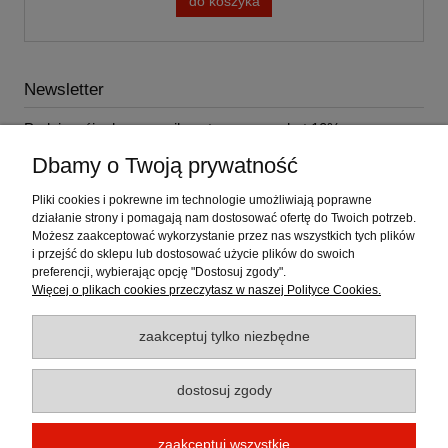
do koszyka
Newsletter
Podaj swój adres e-mail, a otrzymasz rabat 10% na
najbliższe zakupy!
Dbamy o Twoją prywatność
Pliki cookies i pokrewne im technologie umożliwiają poprawne
działanie strony i pomagają nam dostosować ofertę do Twoich potrzeb.
Możesz zaakceptować wykorzystanie przez nas wszystkich tych plików
i przejść do sklepu lub dostosować użycie plików do swoich
Pomoc
preferencji, wybierając opcję "Dostosuj zgody".
Więcej o plikach cookies przeczytasz w naszej Polityce Cookies.
Moje konto
zaakceptuj tylko niezbędne
Płatności i dostawa
dostosuj zgody
Informacje
zaakceptuj wszystkie