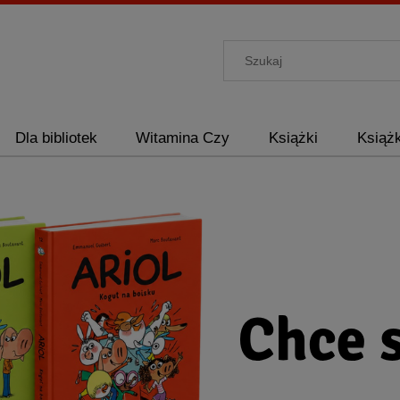
Dla bibliotek
Witamina Czy
Książki
Książk
RIGHTS
O nas
RIGHTS
Kontakt