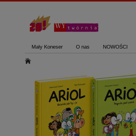
Mały Koneser
O nas
NOWOŚCI
Zestawy promocyjne
Mały Koneser