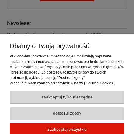
Newsletter
Podaj swój adres e-mail, a otrzymasz rabat 10% na
najbliższe zakupy!
Dbamy o Twoją prywatność
Pliki cookies i pokrewne im technologie umożliwiają poprawne
działanie strony i pomagają nam dostosować ofertę do Twoich potrzeb.
Możesz zaakceptować wykorzystanie przez nas wszystkich tych plików
i przejść do sklepu lub dostosować użycie plików do swoich
Pomoc
preferencji, wybierając opcję "Dostosuj zgody".
Więcej o plikach cookies przeczytasz w naszej Polityce Cookies.
Moje konto
zaakceptuj tylko niezbędne
Płatności i dostawa
dostosuj zgody
Informacje
zaakceptuj wszystkie