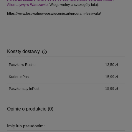
Alternatywy w Warszawie.
Wstęp wolny, a szczegóły tutaj:
https://www.festiwalnoweoswiecenie.art/program-festiwalu/
Koszty dostawy
Cena nie zawiera ewentualnych kosztów płatności
Paczka w Ruchu
13,50 zł
Kurier InPost
15,99 zł
Paczkomaty InPost
15,99 zł
Opinie o produkcie (0)
Imię lub pseudonim: