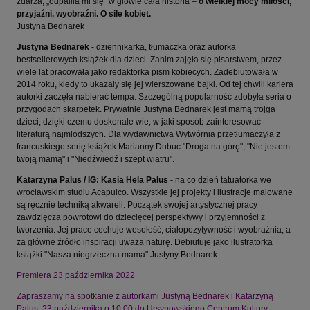
zdarza, „odpaliła mi się” w głowie cała historia –
o wielkiej mocy miłości,
przyjaźni, wyobraźni. O sile kobiet.
Justyna Bednarek
Justyna Bednarek
- dziennikarka, tłumaczka oraz autorka
bestsellerowych książek dla dzieci. Zanim zajęła się pisarstwem, przez
wiele lat pracowała jako redaktorka pism kobiecych. Zadebiutowała w
2014 roku, kiedy to ukazały się jej wierszowane bajki. Od tej chwili kariera
autorki zaczęła nabierać tempa. Szczególną popularność zdobyła seria o
przygodach skarpetek. Prywatnie Justyna Bednarek jest mamą trojga
dzieci, dzięki czemu doskonale wie, w jaki sposób zainteresować
literaturą najmłodszych. Dla wydawnictwa Wytwórnia przetłumaczyła z
francuskiego serię książek Marianny Dubuc "Droga na górę", "Nie jestem
twoją mamą" i "Niedźwiedź i szept wiatru".
Katarzyna Palus / IG: Kasia Hela Palus
- n
a co dzień tatuatorka we
wrocławskim studiu Acapulco. Wszystkie jej projekty i ilustracje malowane
są ręcznie techniką akwareli. Początek swojej artystycznej pracy
zawdzięcza powrotowi do dziecięcej perspektywy i przyjemności z
tworzenia. Jej prace cechuje wesołość, ciałopozytywność i wyobraźnia, a
za główne źródło inspiracji uważa naturę. Debiutuje jako ilustratorka
książki "Nasza niegrzeczna mama" Justyny Bednarek.
Premiera 23 października 2022
Zapraszamy na spotkanie z autorkami Justyną Bednarek i Katarzyną
Palus, 23 października o 10.00 do Ursynowskiego Centrum Kultury