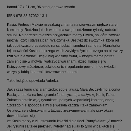
format 17 x 21 cm, 96 stron, oprawa twarda
ISBN 978-83-67032-13-1
Kasia, Piotruś i Maksio mieszkają z mamą na pierwszym piętrze starej
kamienicy. Rodzina jakich wiele, ma swoje codzienne rytuały, radości i
smutki. Na parterze mieszka przyjaciółka mamy Elwira, na którą zawsze
można liczyć i starsza pani Walczyńska. Jest też dziewczynka, która od
jakiegoś czasu przesiaduje na schodach, smutna i samotna. Narratorka
tej opowieści Kasia, dostrzega w ich zwykłym życiu to, czego na pierwszy
rzut oka nie widać. Dzięki niej widzimy świat, w którym mama potrafi
zamienić się w motyla i walczyć z waranami, dzieci kąpią się w
Księżycowym Jeziorze, odwiedza ich regularnie pewien niedźwiedź i
wszyscy lubią kalarepki faszerowane lodami.
Tak o książce opowiada Autorka:
Jakiś czas temu chciałam zrobić sobie tatuaż. Mała Be, czyli moja córka
Basia, znalazła na Instagramie fantastyczną tatuażystkę Kasię Palus.
Zakochałam się w jej rysunkach, pełnych wspaniałej kobiecej energii.
Szczególnie spodobała mi się wesoła kaczka i taką zamówiłam.
Ostatecznie stchórzyłam i z tatuażu zrezygnowałam, ale przy okazji
dowiedziałam się,
że Kasia marzy o zilustrowaniu książki dla dzieci. Pomyślałam: „A może?
Jej rysunki są takie piękne!”. I wtedy nagle, jak to tylko w bajkach się