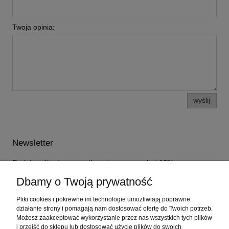
Twoja opinia:
wyślij
Newsletter
Podaj swój adres e-mail, a otrzymasz rabat 10% na
najbliższe zakupy!
Dbamy o Twoją prywatność
Pliki cookies i pokrewne im technologie umożliwiają poprawne
działanie strony i pomagają nam dostosować ofertę do Twoich potrzeb.
Możesz zaakceptować wykorzystanie przez nas wszystkich tych plików
i przejść do sklepu lub dostosować użycie plików do swoich