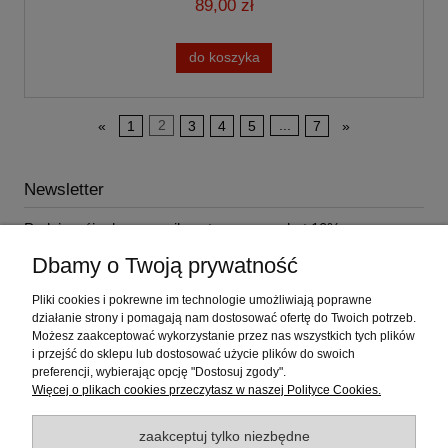
89,00 zł
do koszyka
«
1
2
3
4
5
...
7
»
Newsletter
Podaj swój adres e-mail, a otrzymasz rabat 10% na
najbliższe zakupy!
Dbamy o Twoją prywatność
Pliki cookies i pokrewne im technologie umożliwiają poprawne
działanie strony i pomagają nam dostosować ofertę do Twoich potrzeb.
Możesz zaakceptować wykorzystanie przez nas wszystkich tych plików
i przejść do sklepu lub dostosować użycie plików do swoich
Pomoc
preferencji, wybierając opcję "Dostosuj zgody".
Więcej o plikach cookies przeczytasz w naszej Polityce Cookies.
Moje konto
zaakceptuj tylko niezbędne