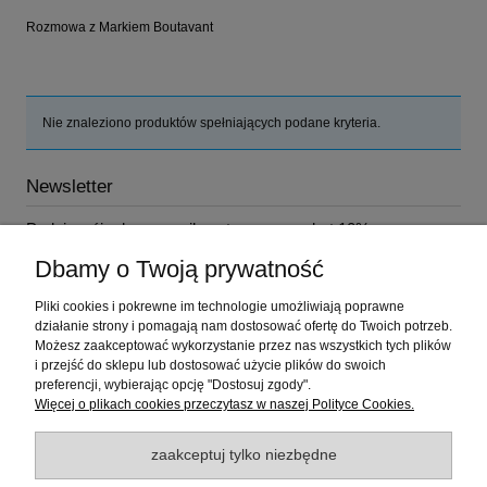
Rozmowa z Markiem Boutavant
Nie znaleziono produktów spełniających podane kryteria.
Newsletter
Podaj swój adres e-mail, a otrzymasz rabat 10% na
najbliższe zakupy!
Dbamy o Twoją prywatność
Pliki cookies i pokrewne im technologie umożliwiają poprawne
działanie strony i pomagają nam dostosować ofertę do Twoich potrzeb.
Możesz zaakceptować wykorzystanie przez nas wszystkich tych plików
i przejść do sklepu lub dostosować użycie plików do swoich
Pomoc
preferencji, wybierając opcję "Dostosuj zgody".
Więcej o plikach cookies przeczytasz w naszej Polityce Cookies.
Moje konto
zaakceptuj tylko niezbędne