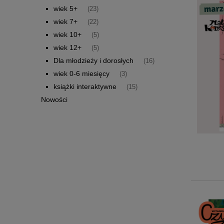
wiek 5+
(23)
wiek 7+
(22)
wiek 10+
(5)
wiek 12+
(5)
Dla młodzieży i dorosłych
(16)
wiek 0-6 miesięcy
(3)
książki interaktywne
(15)
Nowości