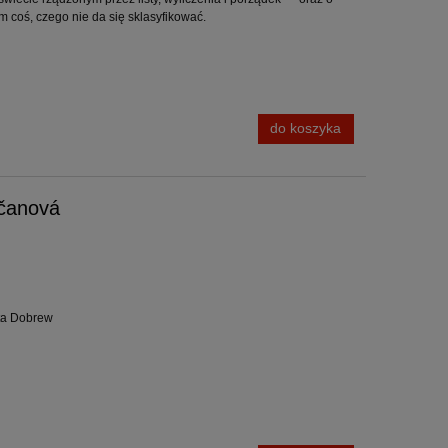
im coś, czego nie da się sklasyfikować.
nt
Nasze wakacje / Blexbolex
22,50 zł
do koszyka
45,00 zł
Cena regularna:
45,00 zł
Najniższa cena:
ičanová
do koszyka
ota Dobrew