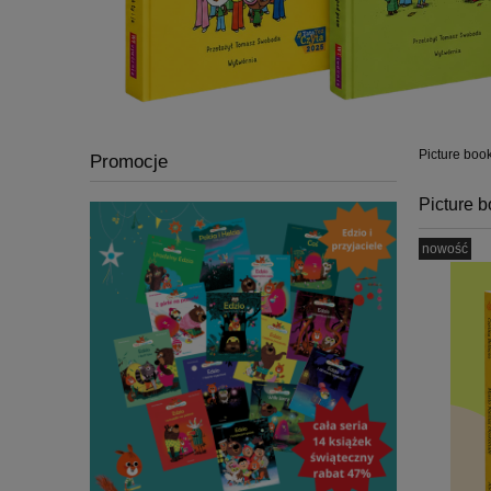
Picture book
Promocje
Picture b
nowość