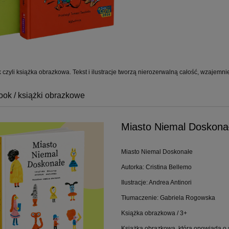
 czyli książka obrazkowa. Tekst i ilustracje tworzą nierozerwalną całość, wzajemni
ook / książki obrazkowe
Miasto Niemal Doskonałe
Miasto Niemal Doskonałe
Autorka: Cristina Bellemo
Ilustracje: Andrea Antinori
Tłumaczenie: Gabriela Rogowska
Książka obrazkowa / 3+
Książka obrazkowa, która opowiada o ś