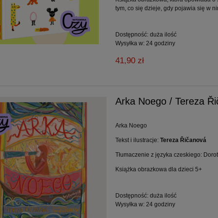
tym, co się dzieje, gdy pojawia się w n
llada / Blexbolex
Na jeden dzień / Leuck, Boutava
Dostępność:
duża ilość
Wysyłka w:
24 godziny
24,50 zł
14,50 zł
41,90 zł
49,00 zł
29,00 zł
a regularna:
Cena regularna:
49,00 zł
29,00 zł
niższa cena:
Najniższa cena:
Arka Noego / Tereza Ř
do koszyka
do koszyka
Arka Noego
Tekst i ilustracje:
Tereza Řičanová
Tłumaczenie z języka czeskiego: Dor
Książka obrazkowa dla dzieci 5+
Dostępność:
duża ilość
Wysyłka w:
24 godziny