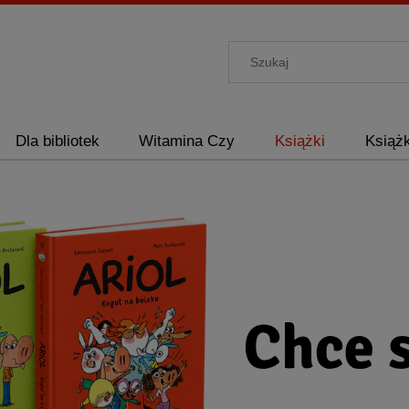
Dla bibliotek
Witamina Czy
Książki
Książk
RIGHTS
O nas
RIGHTS
Kontakt