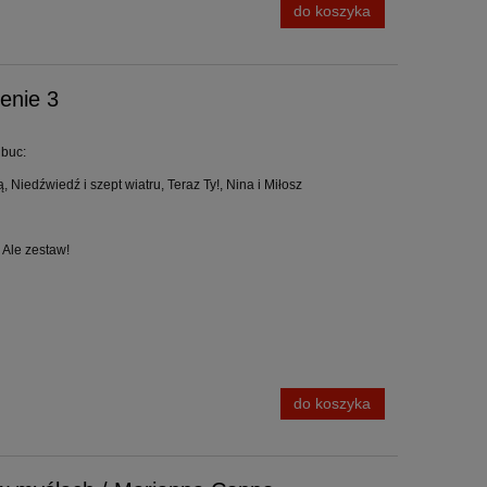
do koszyka
enie 3
ubuc:
Niedźwiedź i szept wiatru, Teraz Ty!, Nina i Miłosz
 Ale zestaw!
do koszyka