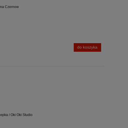
Anna Czernow
do koszyka
lepka / Oki Oki Studio