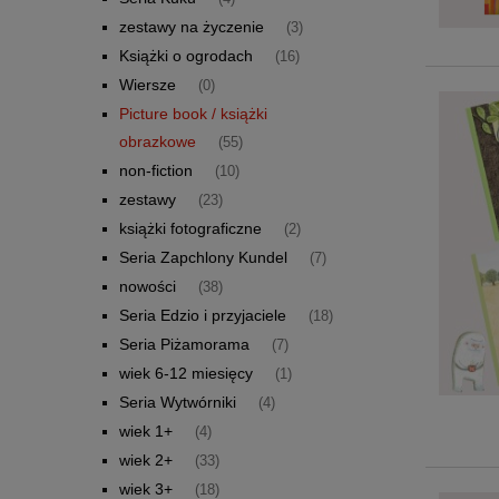
zestawy na życzenie
(3)
Książki o ogrodach
(16)
Wiersze
(0)
Picture book / książki
obrazkowe
(55)
non-fiction
(10)
zestawy
(23)
książki fotograficzne
(2)
Seria Zapchlony Kundel
(7)
nowości
(38)
Seria Edzio i przyjaciele
(18)
Seria Piżamorama
(7)
wiek 6-12 miesięcy
(1)
Seria Wytwórniki
(4)
wiek 1+
(4)
wiek 2+
(33)
wiek 3+
(18)