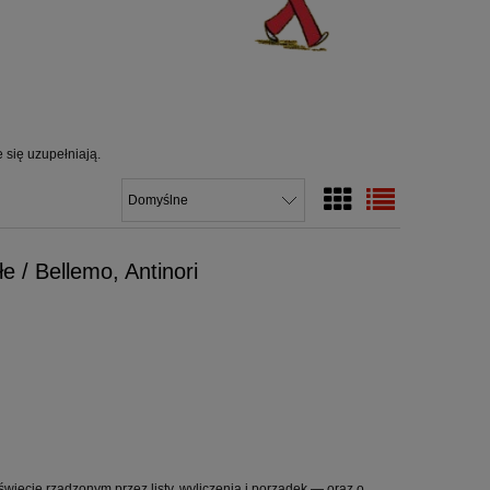
e się uzupełniają.
 / Bellemo, Antinori
wiecie rządzonym przez listy, wyliczenia i porządek — oraz o