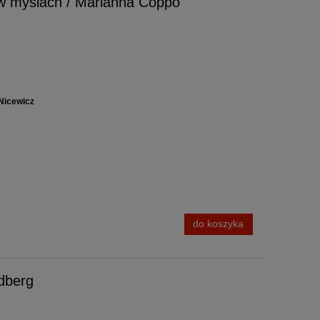
i w myślach / Marianna Coppo
Nicewicz
do koszyka
ndberg