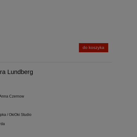
do koszyka
ara Lundberg
: Anna Czernow
pka / OkiOki Studio
rda