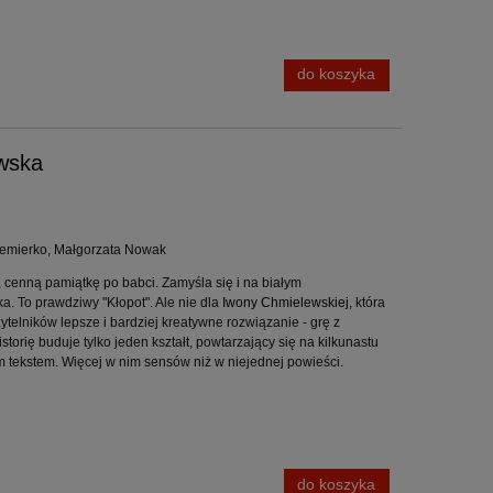
do koszyka
ewska
Niemierko, Małgorzata Nowak
 cenną pamiątkę po babci. Zamyśla się i na białym
a. To prawdziwy "Kłopot". Ale nie dla
Iwony Chmielewskiej
, która
telników lepsze i bardziej kreatywne rozwiązanie - grę z
torię buduje tylko jeden kształt, powtarzający się na kilkunastu
m tekstem. Więcej w nim sensów niż w niejednej powieści.
do koszyka