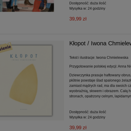
Dostępność:
duża ilość
Wysyłka w:
24 godziny
39,99 zł
Kłopot / Iwona Chmiel
Tekst i ilustracje: Iwona Chmielewska
Przygotowanie polskiej edycji: Anna 
Dziewczynka prasuje haftowany obrus,
płótnie powstaje ślad spalonego żelazk
zamiast mądrych rad, ma dla swoich czy
wyobraźnią, słowem i obrazem. Całą his
stronach, opatrzony celnym, lapidarny
Dostępność:
duża ilość
Wysyłka w:
24 godziny
39,99 zł