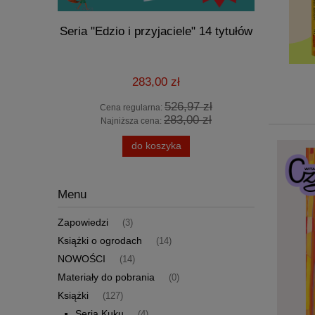
Seria "Edzio i przyjaciele" 14 tytułów
Ba
283,00 zł
526,97 zł
Cena regularna:
Cen
283,00 zł
Najniższa cena:
Naj
do koszyka
Menu
Zapowiedzi
(3)
Książki o ogrodach
(14)
NOWOŚCI
(14)
Materiały do pobrania
(0)
Książki
(127)
Seria Kuku
(4)