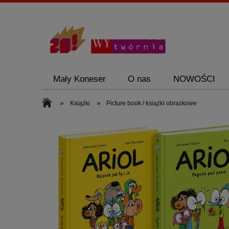
Mały Koneser
O nas
NOWOŚCI
Zestawy promocyjne
Mały Koneser
»
»
Książki
Picture book / książki obrazkowe