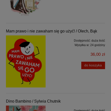
Mam prawo i nie zawaham się go użyć! / Olech, Bąk
Dostępność:
duża ilość
Wysyłka w:
24 godziny
36,00 zł
do koszyka
Dino Bambino / Sylwia Chutnik
Dostępność:
duża ilość