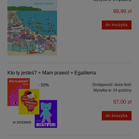
69,99 zł
do koszyka
Kto ty jesteś? + Mam prawo! + Egaliterra
Dostępność:
duża ilość
Wysyłka w:
24 godziny
57,00 zł
do koszyka