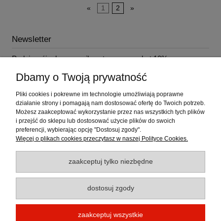
«
1
2
»
Newsletter
Podaj swój adres e-mail, a otrzymasz rabat 10% na
najbliższe zakupy!
Dbamy o Twoją prywatność
Pliki cookies i pokrewne im technologie umożliwiają poprawne
działanie strony i pomagają nam dostosować ofertę do Twoich potrzeb.
Możesz zaakceptować wykorzystanie przez nas wszystkich tych plików
i przejść do sklepu lub dostosować użycie plików do swoich
Pomoc
preferencji, wybierając opcję "Dostosuj zgody".
Więcej o plikach cookies przeczytasz w naszej Polityce Cookies.
Moje konto
zaakceptuj tylko niezbędne
Płatności i dostawa
dostosuj zgody
Informacje
zaakceptuj wszystkie